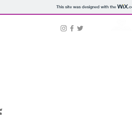
This site was designed with the
.
Home
Quem Somos
Consultoria
Amor Crescente
ar
a