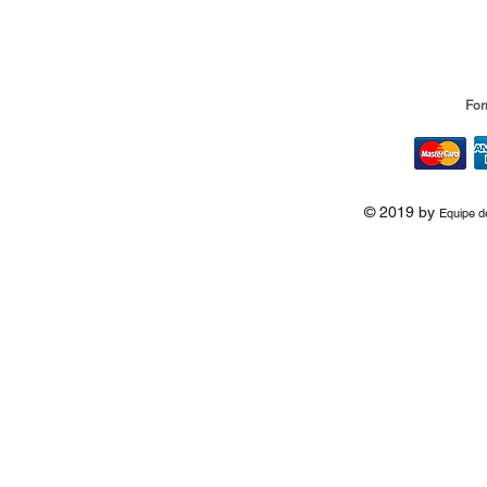
For
© 2019 by
Equipe d