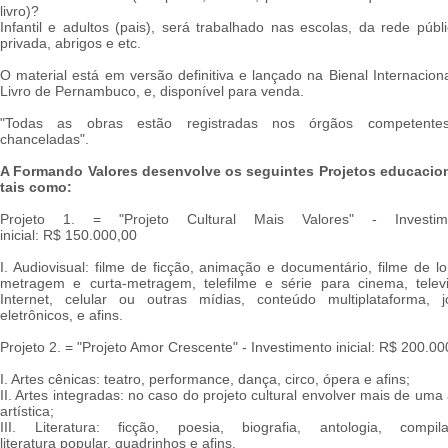
livro)?
Infantil e adultos (pais), será trabalhado nas escolas, da rede públ
privada, abrigos e etc.
O material está em versão definitiva e lançado na Bienal Internacion
Livro de Pernambuco, e, disponível para venda.
"Todas as obras estão registradas nos órgãos competente
chanceladas".
A Formando Valores desenvolve os seguintes Projetos educacion
tais como:
Projeto 1. = "Projeto Cultural Mais Valores" - Investim
inicial: R$ 150.000,00
I. Audiovisual: filme de ficção, animação e documentário, filme de l
metragem e curta-metragem, telefilme e série para cinema, televi
Internet, celular ou outras mídias, conteúdo multiplataforma, j
eletrônicos, e afins.
Projeto 2. = "Projeto Amor Crescente" - Investimento inicial: R$ 200.00
I. Artes cênicas: teatro, performance, dança, circo, ópera e afins;
II. Artes integradas: no caso do projeto cultural envolver mais de uma
artística;
III. Literatura: ficção, poesia, biografia, antologia, compila
literatura popular, quadrinhos e afins.