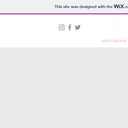
This site was designed with the
.
Home
Quem Somos
Consultoria
Amor Crescente